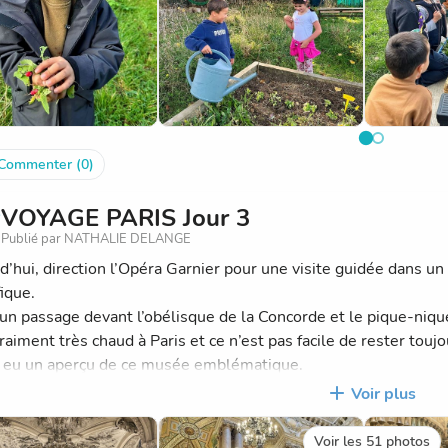
Commenter (0)
VOYAGE PARIS Jour 3
Publié par NATHALIE DELANGE
d’hui, direction l’Opéra Garnier pour une visite guidée dans un 
ique.
un passage devant l’obélisque de la Concorde et le pique-nique 
 vraiment très chaud à Paris et ce n’est pas facile de rester to
r eu un aperçu de ce musée emblématique.
vons profité de la fraîcheur du sous-sol pour visiter le Louvre 
Voir plus
es-uns des chefs d’œuvres du musée.
vons abandonné pour aujourd’hui le retour à pied par l’île de l
Voir les 51 photos