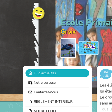
Ecole Prima
Groix
04
Fil d'actualités
Juil.
Notre adresse
Les él
Ils ét
Contactez-nous
Le gro
REGLEMENT INTERIEUR
sans a
Tous l
NOTRE ECOLE