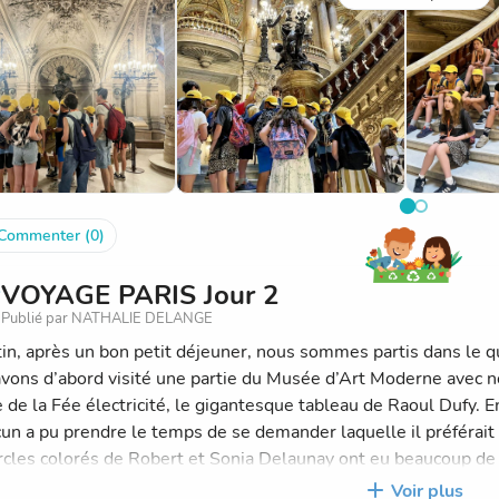
in pour la suite des aventures !
Commenter (0)
VOYAGE PARIS Jour 2
Publié par NATHALIE DELANGE
in, après un bon petit déjeuner, nous sommes partis dans le qua
vons d’abord visité une partie du Musée d’Art Moderne avec
le de la Fée électricité, le gigantesque tableau de Raoul Dufy
cun a pu prendre le temps de se demander laquelle il préférait e
rcles colorés de Robert et Sonia Delaunay ont eu beaucoup de
un pique nique de l’autre côté de la Seine, nous nous sommes e
Voir plus