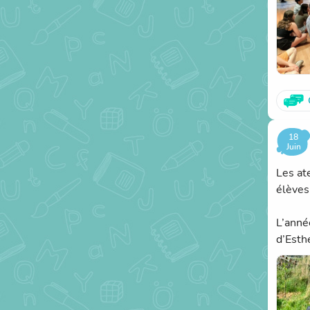
18
Juin
Les at
élèves
L’anné
d’Esthe