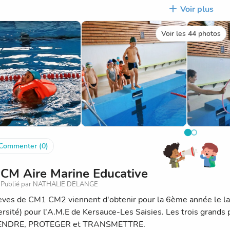
ues pendant les vacances ou à l’école en CM1/CM2.
Voir plus
Voir les 44 photos
Commenter (0)
CM Aire Marine Educative
Publié par NATHALIE DELANGE
èves de CM1 CM2 viennent d'obtenir pour la 6ème année le labe
ersité) pour l'A.M.E de Kersauce-Les Saisies. Les trois grands 
NDRE, PROTEGER et TRANSMETTRE.