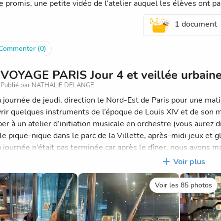
promis, une petite vidéo de l’atelier auquel les élèves ont par
1 document
Commenter (0)
VOYAGE PARIS Jour 4 et veillée urbain
Publié par NATHALIE DELANGE
a journée de jeudi, direction le Nord-Est de Paris pour une mat
rir quelques instruments de l’époque de Louis XIV et de son mu
per à un atelier d’initiation musicale en orchestre (vous aurez d
e pique-nique dans le parc de la Villette, après-midi jeux et gl
a journée n’était pas terminée car après le dîner, nous avons 
île de la Cité et la cathédrale Notre-Dame, traversé la « Cave
Voir plus
poraine éphémère installée sur le pont et même aperçu la Tour
in, nous bouclons les valises et faisons un petit tour dans le q
Voir les 85 photos
endre le train.
ir les parents !!