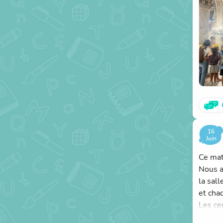
À dema
16
Juin
Ce mat
Nous a
la sal
et cha
Les ce
Après 