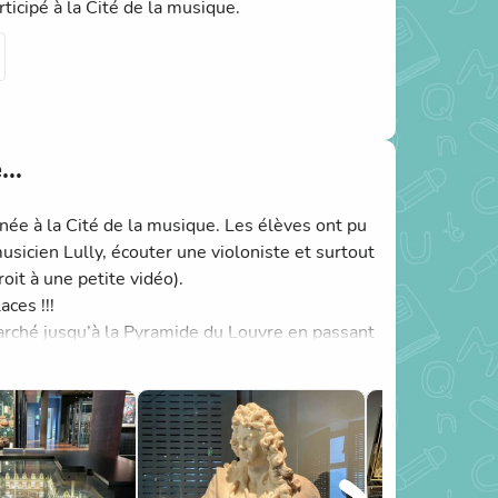
ticipé à la Cité de la musique.
e…
inée à la Cité de la musique. Les élèves ont pu
sicien Lully, écouter une violoniste et surtout
roit à une petite vidéo).
aces !!!
marché jusqu’à la Pyramide du Louvre en passant
rne du Pont-Neuf », gigantesque œuvre
 Eiffel illuminée!
uartier du Marais où se trouve l’auberge avant