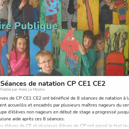
ire Publique
Séances de natation CP CE1 CE2
Publié par Anne Le Mestre
èves de CP CE1 CE2 ont bénéficié de 8 séances de natation à la
aient accueillis et encadrés par plusieurs maîtres nageurs du ce
upe d’élèves non nageurs en début de stage a progressé jusqu
ucune aide après ces 8 séances.
es élèves de CE et plusieurs élèves de CP ont passé le test le