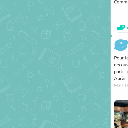
Comme 
18
Juin
Pour l
découv
partici
Après l
Mais l
par l’
contem
Ce mat
de repr
À ce so