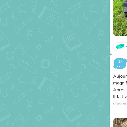
17
Juin
Aujour
magnif
Après 
Il fait
d’avoi
Nous a
quelqu
Nous a