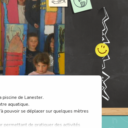
 piscine de Lanester.
ntre aquatique.
’à pouvoir se déplacer sur quelques mètres
ur permettant de pratiquer des activités