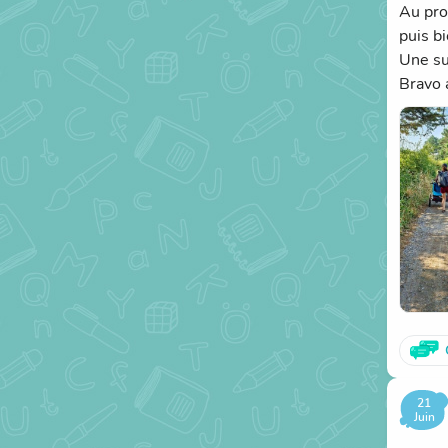
Au pro
puis bi
Une sur
Bravo 
21
Juin